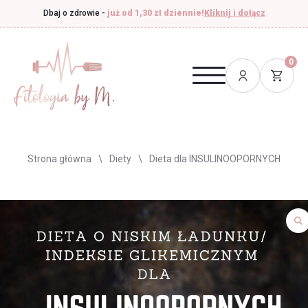
Dbaj o zdrowie -
już od 1,30 zł dziennie!
Kliknij i dołącz
0
Strona główna
\
Diety
\
Dieta dla INSULINOOPORNYCH