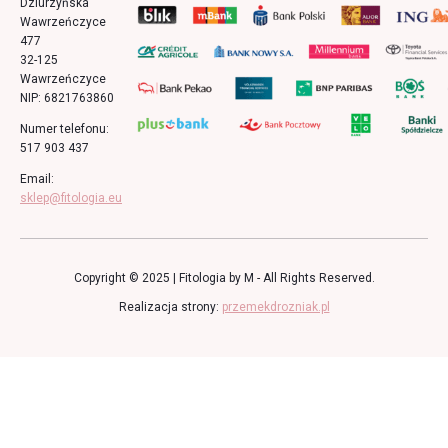
Dziurzyńska
Wawrzeńczyce
477
32-125
Wawrzeńczyce
NIP: 6821763860
Numer telefonu:
517 903 437
Email:
sklep@fitologia.eu
Copyright © 2025 | Fitologia by M - All Rights Reserved.
Realizacja strony:
przemekdrozniak.pl