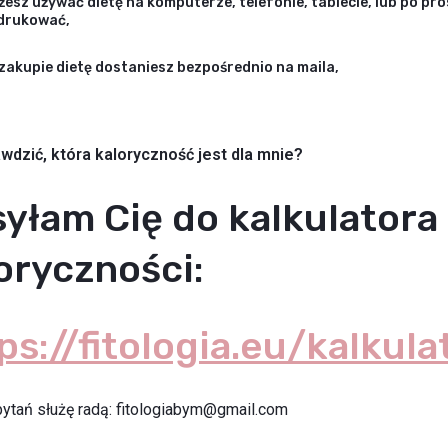
esz używać dietę na komputerze, telefonie, tablecie, lub po pro
drukować,
zakupie dietę dostaniesz bezpośrednio na maila,
wdzić, która kaloryczność jest dla mnie?
yłam Cię do kalkulatora
oryczności:
ps://fitologia.eu/kalkula
pytań służę radą: fitologiabym@gmail.com