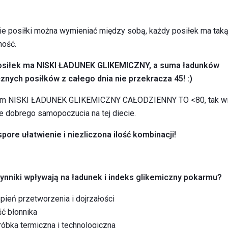
e posiłki można wymieniać między sobą, każdy posiłek ma tak
ność.
osiłek ma NISKI ŁADUNEK GLIKEMICZNY, a suma ładunków
znych posiłków z całego dnia nie przekracza 45! :)
ym NISKI ŁADUNEK GLIKEMICZNY CAŁODZIENNY TO <80, tak w
e dobrego samopoczucia na tej diecie.
spore ułatwienie i niezliczona ilość kombinacji!
ynniki wpływają na ładunek i indeks glikemiczny pokarmu?
pień przetworzenia i dojrzałości
ść błonnika
óbka termiczna i technologiczna