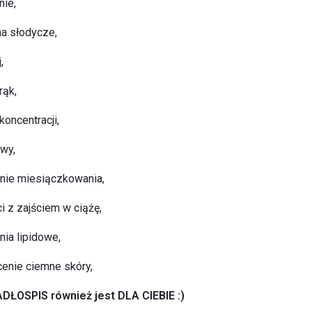
ie,
na słodycze,
,
rąk,
oncentracji,
owy,
nie miesiączkowania,
i z zajściem w ciążę,
nia lipidowe,
enie ciemne skóry,
ADŁOSPIS również jest DLA CIEBIE :)