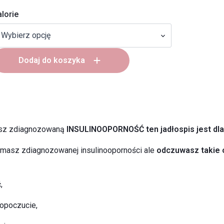
lorie
Dodaj do koszyka
asz zdiagnozowaną
lNSULINOOPORNOŚĆ
ten jadłospis jest dla
e masz zdiagnozowanej insulinooporności ale
odczuwasz takie 
,
opoczucie,