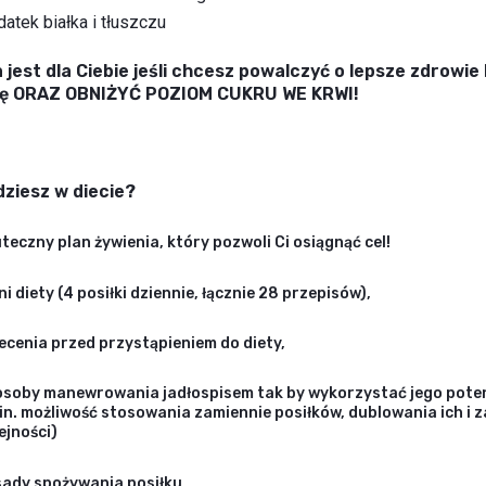
atek białka i tłuszczu
 jest dla Ciebie jeśli chcesz powalczyć o lepsze zdrowie 
kę ORAZ OBNIŻYĆ POZIOM CUKRU WE KRWI!
dziesz w diecie?
teczny plan żywienia, który pozwoli Ci osiągnąć cel!
ni diety (4 posiłki dziennie, łącznie 28 przepisów),
ecenia przed przystąpieniem do diety,
soby manewrowania jadłospisem tak by wykorzystać jego poten
in. możliwość stosowania zamiennie posiłków, dublowania ich i 
ejności)
ady spożywania posiłku,