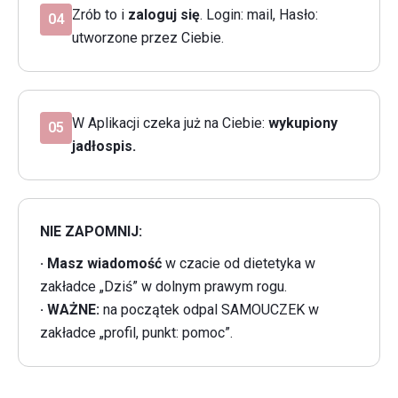
Zrób to i
zaloguj się
. Login: mail, Hasło:
04
utworzone przez Ciebie.
W Aplikacji czeka już na Ciebie:
wykupiony
05
jadłospis.
NIE ZAPOMNIJ:
· Masz wiadomość
w czacie od dietetyka w
zakładce „Dziś” w dolnym prawym rogu.
· WAŻNE:
na początek odpal SAMOUCZEK w
zakładce „profil, punkt: pomoc”.