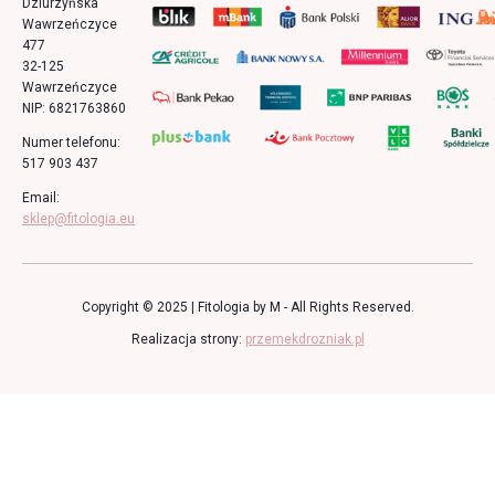
Dziurzyńska
Wawrzeńczyce
477
32-125
Wawrzeńczyce
NIP: 6821763860
Numer telefonu:
517 903 437
Email:
sklep@fitologia.eu
Copyright © 2025 | Fitologia by M - All Rights Reserved.
Realizacja strony:
przemekdrozniak.pl