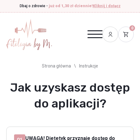
Dbaj o zdrowie -
już od 1,30 zł dziennie!
Kliknij i dołącz
0
Strona główna
\
Instrukcje
Jak uzyskasz dostęp
do aplikacji?
UWAGA! Dietetyk przyznaje dostęp do
01